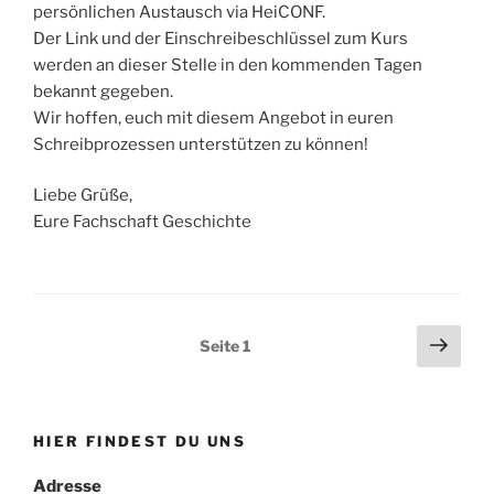
persönlichen Austausch via HeiCONF.
Der Link und der Einschreibeschlüssel zum Kurs
werden an dieser Stelle in den kommenden Tagen
bekannt gegeben.
Wir hoffen, euch mit diesem Angebot in euren
Schreibprozessen unterstützen zu können!
Liebe Grüße,
Eure Fachschaft Geschichte
Seitennummerierung
Näch
Seite
1
Seit
der
Beiträge
HIER FINDEST DU UNS
Adresse